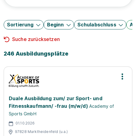
Sortierung
Beginn
Schulabschluss
Au
Suche zurücksetzen
246 Ausbildungsplätze
Duale Ausbildung zum/ zur Sport- und
Fitnesskaufmann/ -frau (m/w/d)
Academy of
Sports GmbH
01.10.2026
97828 Marktheidenfeld (u.a.)