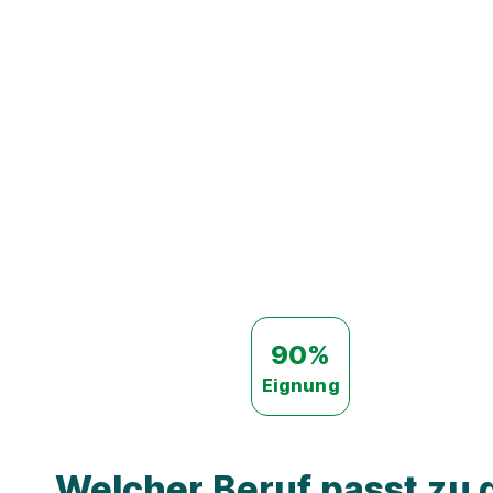
90%
Eignung
Welcher Beruf passt zu d