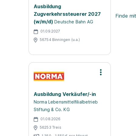
Ausbildung
Zugverkehrssteuerer 2027
Finde mi
(w/m/d)
Deutsche Bahn AG
01.09.2027
56754 Binningen (u.a.)
Ausbildung Verkäufer/-in
Norma Lebensmittelfilialbetrieb
Stiftung & Co. KG
01.08.2026
56253 Treis
1.350 - 1.550 € pro Monat