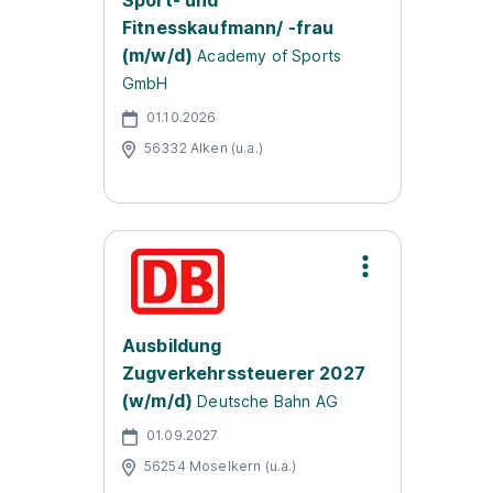
Sport- und
Fitnesskaufmann/ -frau
(m/w/d)
Academy of Sports
GmbH
01.10.2026
56332 Alken (u.a.)
Ausbildung
Zugverkehrssteuerer 2027
(w/m/d)
Deutsche Bahn AG
01.09.2027
56254 Moselkern (u.a.)