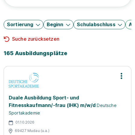
Sortierung
Beginn
Schulabschluss
Au
Suche zurücksetzen
165 Ausbildungsplätze
Duale Ausbildung Sport- und
Fitnesskaufmann/-frau (IHK) m/w/d
Deutsche
Sportakademie
01.10.2026
69427 Mudau (u.a.)