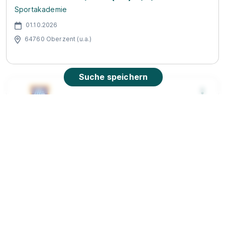
Sportakademie
01.10.2026
64760 Oberzent (u.a.)
Suche speichern
Abiturientenprogramm Handelsfachwirt 2026
(m/w/d)
ALDI SÜD
01.08.2026
64711 Erbach