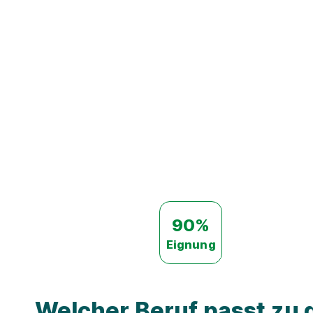
90%
Eignung
Welcher Beruf passt zu d