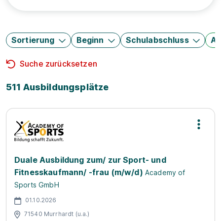
Sortierung
Beginn
Schulabschluss
Au
Suche zurücksetzen
511 Ausbildungsplätze
Duale Ausbildung zum/ zur Sport- und
Fitnesskaufmann/ -frau (m/w/d)
Academy of
Sports GmbH
01.10.2026
71540 Murrhardt (u.a.)