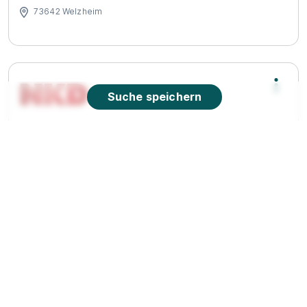
73642 Welzheim
Suche speichern
Abiturientenprogramm zum Geprüften
Handelsfachwirt (m/w/d)
NKD Deutschland GmbH
01.09.2026
73642 Welzheim
1.000 - 2.300 € pro Monat
90%