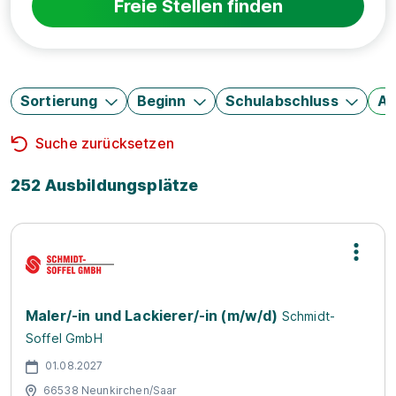
Freie Stellen finden
Sortierung
Beginn
Schulabschluss
Au
Suche zurücksetzen
252 Ausbildungsplätze
Maler/-in und Lackierer/-in (m/w/d)
Schmidt-
Soffel GmbH
01.08.2027
66538 Neunkirchen/Saar