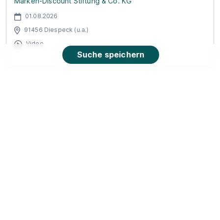
Marken-Discount Stiftung & Co. KG
01.08.2026
91456 Diespeck (u.a.)
Video
Suche speichern
Fachausbildung zum Marktleiter (m/w/d)
Netto
Marken-Discount Stiftung & Co. KG
01.08.2026
91456 Diespeck (u.a.)
Video