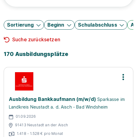
Sortierung
Beginn
Schulabschluss
Au
Suche zurücksetzen
170 Ausbildungsplätze
Ausbildung Bankkaufmann (m/w/d)
Sparkasse im
Landkreis Neustadt a. d. Aisch - Bad Windsheim
01.09.2026
91413 Neustadt an der Aisch
1.418 - 1.528 € pro Monat