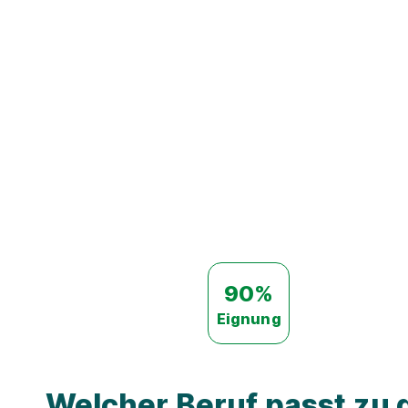
90%
Eignung
Welcher Beruf passt zu d