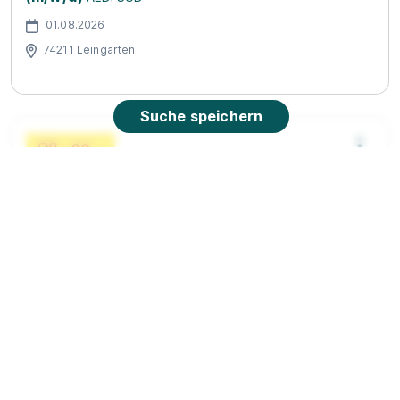
01.08.2026
74211 Leingarten
Suche speichern
Ausbildung zum Verkäufer (m/w/d)
Netto Marken-
Discount Stiftung & Co. KG
01.08.2026
74211 Leingarten (u.a.)
Video