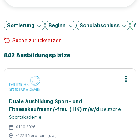
Sortierung
Beginn
Schulabschluss
Au
Suche zurücksetzen
842 Ausbildungsplätze
Duale Ausbildung Sport- und
Fitnesskaufmann/-frau (IHK) m/w/d
Deutsche
Sportakademie
01.10.2026
74226 Nordheim (u.a.)