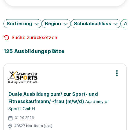
Sortierung
Beginn
Schulabschluss
Au
Suche zurücksetzen
125 Ausbildungsplätze
Duale Ausbildung zum/ zur Sport- und
Fitnesskaufmann/ -frau (m/w/d)
Academy of
Sports GmbH
01.09.2026
48527 Nordhorn (u.a.)