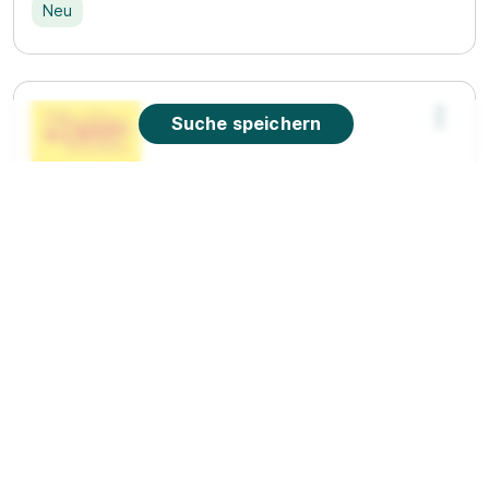
Neu
Suche speichern
Fachausbildung zum Marktleiter (m/w/d)
Netto
Marken-Discount Stiftung & Co. KG
01.08.2026
48529 Frensdorferhaar (u.a.)
Video
90%
Eignung