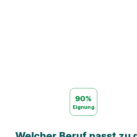
90%
Eignung
Welcher Beruf passt zu d