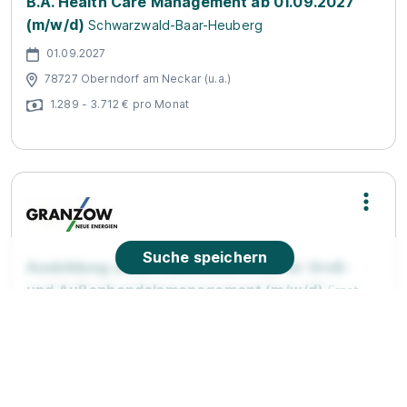
B.A. Health Care Management ab 01.09.2027
(m/w/d)
Schwarzwald-Baar-Heuberg
01.09.2027
78727 Oberndorf am Neckar (u.a.)
1.289 - 3.712 € pro Monat
Suche speichern
Ausbildung zum/r Kaufmann/-frau für Groß-
und Außenhandelsmanagement (m/w/d)
Ernst
Granzow GmbH & CO KG
01.09.2026
78727 Oberndorf am Neckar