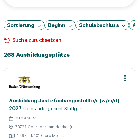
Sortierung
Beginn
Schulabschluss
Au
Suche zurücksetzen
268 Ausbildungsplätze
Ausbildung Justizfachangestellte/r (w/m/d)
2027
Oberlandesgericht Stuttgart
01.09.2027
78727 Oberndorf am Neckar (u.a.)
1.297 - 1.401 € pro Monat