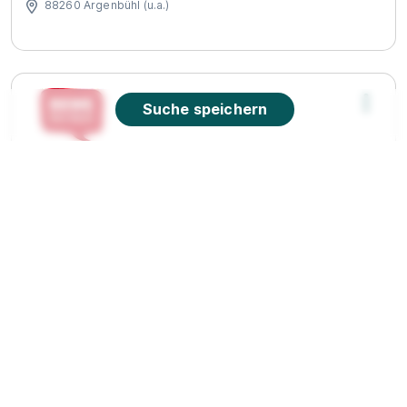
88260 Argenbühl (u.a.)
Suche speichern
Ausbildung zum Kaufmann im Einzelhandel,
Fachrichtung Lebensmittel (m/w/d) - 2027
REWE
Markt GmbH
01.09.2027
88239 Wangen
Video
90%