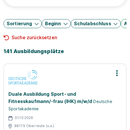
Sortierung
Beginn
Schulabschluss
Au
Suche zurücksetzen
141 Ausbildungsplätze
Duale Ausbildung Sport- und
Fitnesskaufmann/-frau (IHK) m/w/d
Deutsche
Sportakademie
01.10.2026
88179 Oberreute (u.a.)