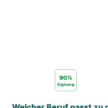
90%
Eignung
Welcher Beruf passt zu d