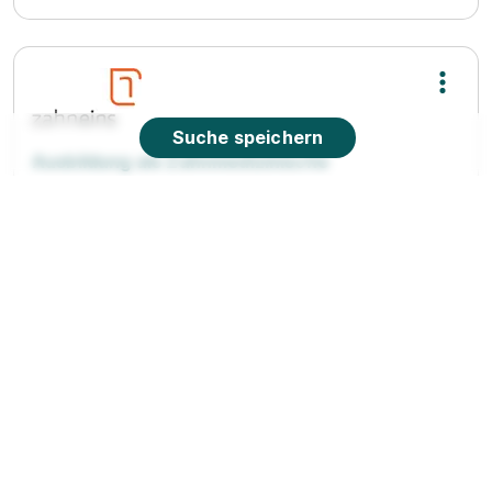
Suche speichern
Ausbildung als Zahnmedizinische
Fachangestellte / ZFA (m/w/d)
Zahnzentrum
Bellheim Dr. Meyer & Kollegen MVZ GmbH
01.08.2026
76756 Bellheim
Ausbildung Pharmazeutisch-technische/r