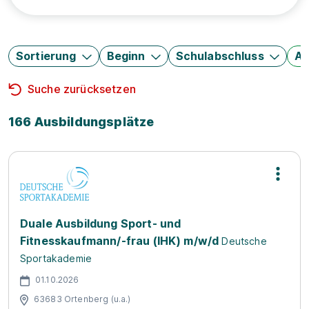
Sortierung
Beginn
Schulabschluss
Au
Suche zurücksetzen
166 Ausbildungsplätze
Duale Ausbildung Sport- und
Fitnesskaufmann/-frau (IHK) m/w/d
Deutsche
Sportakademie
01.10.2026
63683 Ortenberg (u.a.)