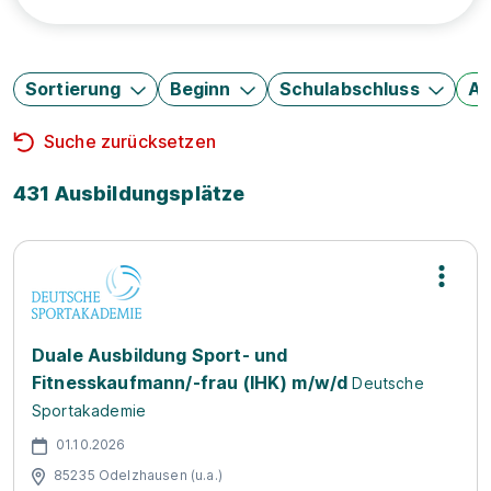
Sortierung
Beginn
Schulabschluss
Au
Suche zurücksetzen
431 Ausbildungsplätze
Duale Ausbildung Sport- und
Fitnesskaufmann/-frau (IHK) m/w/d
Deutsche
Sportakademie
01.10.2026
85235 Odelzhausen (u.a.)