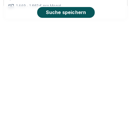
1.449 - 1.662 € pro Monat
Suche speichern
Abiturientenprogramm Handelsfachwirt 2026
(m/w/d)
ALDI SÜD
01.08.2026
64295 Darmstadt
90%
Eignung