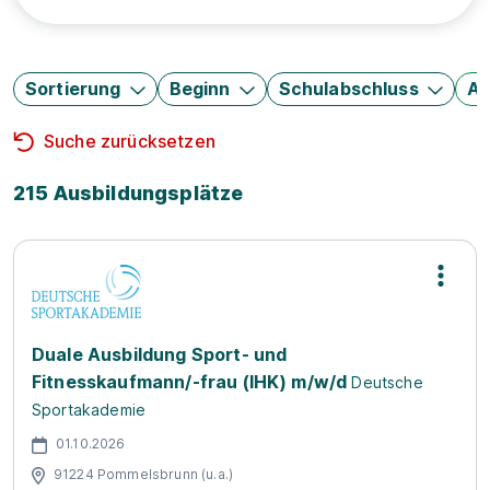
Sortierung
Beginn
Schulabschluss
Au
Suche zurücksetzen
215 Ausbildungsplätze
Duale Ausbildung Sport- und
Fitnesskaufmann/-frau (IHK) m/w/d
Deutsche
Sportakademie
01.10.2026
91224 Pommelsbrunn (u.a.)