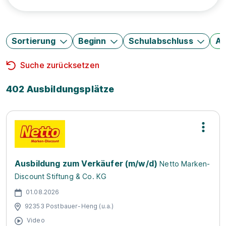
Sortierung
Beginn
Schulabschluss
Au
Suche zurücksetzen
402 Ausbildungsplätze
Ausbildung zum Verkäufer (m/w/d)
Netto Marken-
Discount Stiftung & Co. KG
01.08.2026
92353 Postbauer-Heng (u.a.)
Video