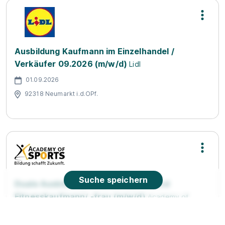
Ausbildung Kaufmann im Einzelhandel /
Verkäufer 09.2026 (m/w/d)
Lidl
01.09.2026
92318 Neumarkt i.d.OPf.
Suche speichern
Duale Ausbildung zum/ zur Sport- und
Fitnesskaufmann/ -frau (m/w/d)
Academy of
Sports GmbH
01.09.2026