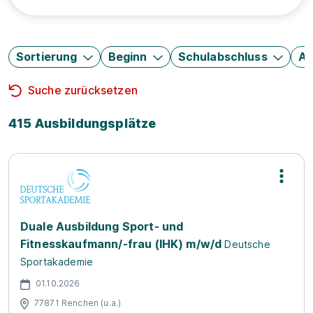
Sortierung
Beginn
Schulabschluss
Au
Suche zurücksetzen
415 Ausbildungsplätze
Duale Ausbildung Sport- und
Fitnesskaufmann/-frau (IHK) m/w/d
Deutsche
Sportakademie
01.10.2026
77871 Renchen (u.a.)