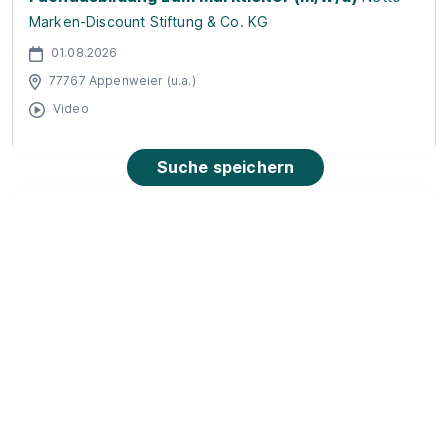
Marken-Discount Stiftung & Co. KG
01.08.2026
77767 Appenweier (u.a.)
Video
Suche speichern
Ausbildung zum Industriekaufmann (m/w/d) -
START 2027
Koehler Group
01.09.2027
77704 Oberkirch
1.269 - 1.402 € pro Monat