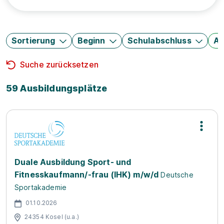
Sortierung
Beginn
Schulabschluss
Au
Suche zurücksetzen
59 Ausbildungsplätze
Duale Ausbildung Sport- und
Fitnesskaufmann/-frau (IHK) m/w/d
Deutsche
Sportakademie
01.10.2026
24354 Kosel (u.a.)