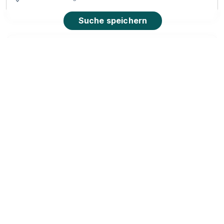
Suche speichern
Ausbildung Kaufmann im Einzelhandel (m/w/d)
PENNY Markt GmbH
01.08.2027
24986 Satrup
Video
90%
Eignung