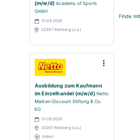
(m/w/d)
Academy of Sports
GmbH
Finde mi
01.09.2026
33397 Rietberg (u.a.)
Ausbildung zum Kaufmann
im Einzelhandel (m/w/d)
Netto
Marken-Discount Stiftung & Co.
KG
01.08.2026
33397 Rietberg (u.a.)
Video