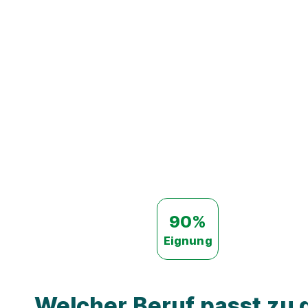
90%
Eignung
Welcher Beruf passt zu d