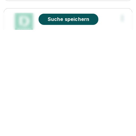
Suche speichern
Ausbildung zum Kaufmann im Einzelhandel
(m/w/d), Fürth (Odw.)
Deichmann SE
01.08.2026
64658 Fürth
90%
Eignung
Du bist noch unentschlossen?