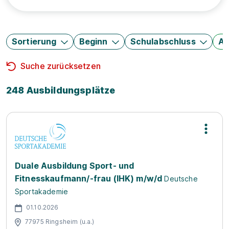
Sortierung
Beginn
Schulabschluss
Au
Suche zurücksetzen
248 Ausbildungsplätze
Duale Ausbildung Sport- und
Fitnesskaufmann/-frau (IHK) m/w/d
Deutsche
Sportakademie
01.10.2026
77975 Ringsheim (u.a.)