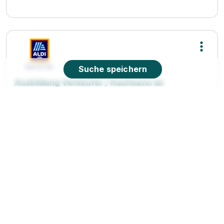
Suche speichern
Ausbildung Verkäufer / Kaufmann im
Einzelhandel 2026 (m/w/d)
ALDI SÜD
01.08.2026
77955 Ettenheim
90%
Eignung