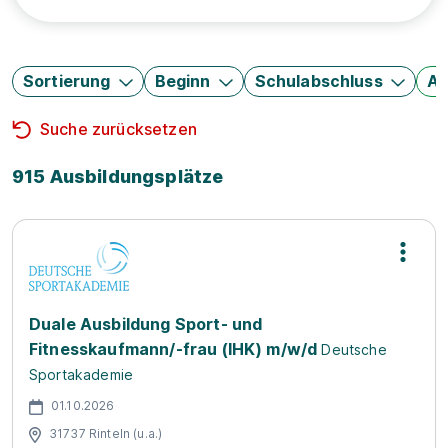
Sortierung
Beginn
Schulabschluss
Au
Suche zurücksetzen
915 Ausbildungsplätze
Duale Ausbildung Sport- und
Fitnesskaufmann/-frau (IHK) m/w/d
Deutsche
Sportakademie
01.10.2026
31737 Rinteln (u.a.)