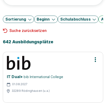
Sortierung
Beginn
Schulabschluss
Au
Suche zurücksetzen
642 Ausbildungsplätze
IT Dual+
bib International College
01.08.2027
32289 Rödinghausen (u.a.)