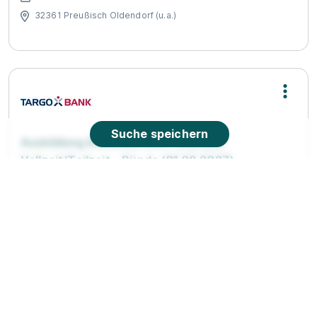
32361 Preußisch Oldendorf (u.a.)
Suche speichern
Ausbildung Bankkaufmann (w|m|d)
Vollzeit/Teilzeit – Bünde (01.08.2027)
TARGOBANK
01.08.2027
32257 Bünde
Video