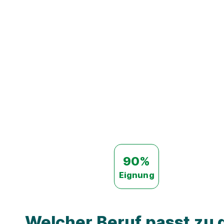
90%
Eignung
Welcher Beruf passt zu d