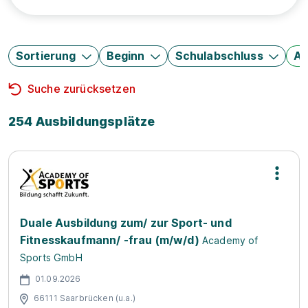
Sortierung
Beginn
Schulabschluss
Au
Suche zurücksetzen
254 Ausbildungsplätze
Duale Ausbildung zum/ zur Sport- und
Fitnesskaufmann/ -frau (m/w/d)
Academy of
Sports GmbH
01.09.2026
66111 Saarbrücken (u.a.)