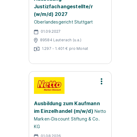
Justizfachangestellte/r
(w/m/d) 2027
Oberlandesgericht Stuttgart
01.09.2027
89584 Lauterach (u.a.)
1.297 - 1.401 € pro Monat
Ausbildung zum Kaufmann
im Einzelhandel (m/w/d)
Netto
Marken-Discount Stiftung & Co.
KG
01.08.2026