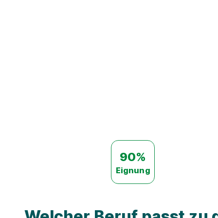
90%
Eignung
Welcher Beruf passt zu d