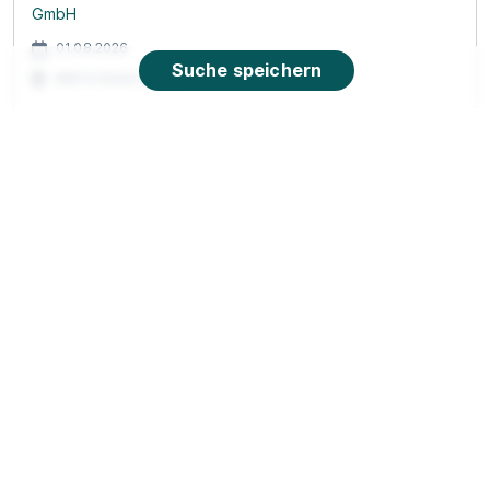
GmbH
01.08.2026
Suche speichern
46514 Schermbeck
90%
Eignung
Du bist noch unentschlossen?
Geh auf Nummer sicher mit unserem Berufswahltest.
Eignung checken und passende Stelle finden.
Mehr erfahren