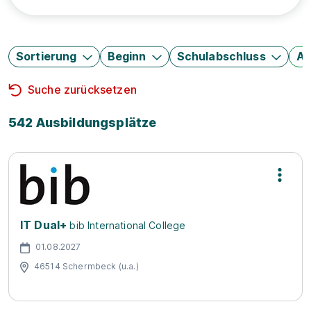
Sortierung
Beginn
Schulabschluss
Au
Suche zurücksetzen
542 Ausbildungsplätze
IT Dual+
bib International College
01.08.2027
46514 Schermbeck (u.a.)