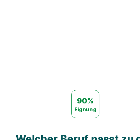
90%
Eignung
Welcher Beruf passt zu d