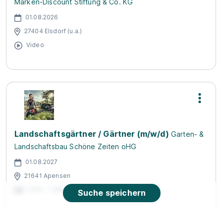
Marken-Discount Stiftung & Co. KG
01.08.2026
27404 Elsdorf (u.a.)
Video
Landschaftsgärtner / Gärtner (m/w/d)
Garten- &
Landschaftsbau Schöne Zeiten oHG
01.08.2027
21641 Apensen
1.140 - 1.390 € pro Monat
Suche speichern