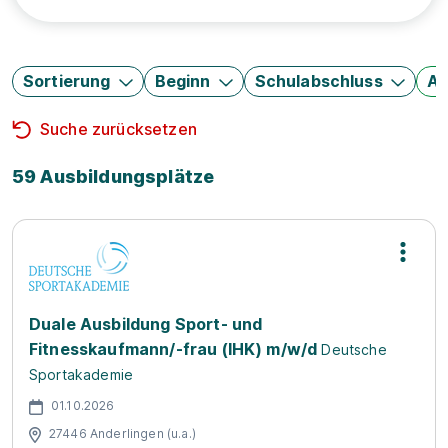
Sortierung
Beginn
Schulabschluss
Au
Suche zurücksetzen
59 Ausbildungsplätze
Duale Ausbildung Sport- und
Fitnesskaufmann/-frau (IHK) m/w/d
Deutsche
Sportakademie
01.10.2026
27446 Anderlingen (u.a.)