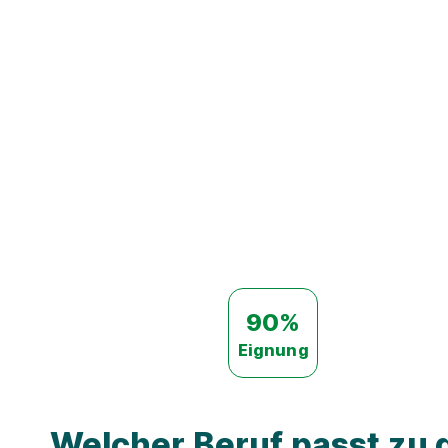
90%
Eignung
Welcher Beruf passt zu d