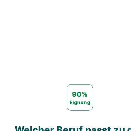
90%
Eignung
Welcher Beruf passt zu d