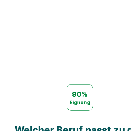
90%
Eignung
Welcher Beruf passt zu d