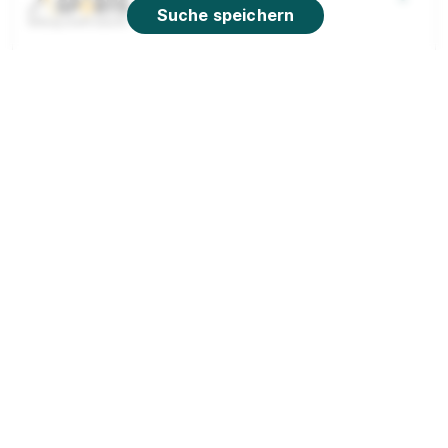
Suche speichern
Duale Ausbildung zum/ zur Sport- und
Fitnesskaufmann/ -frau (m/w/d)
Academy of
Sports GmbH
01.09.2026
27232 Sulingen (u.a.)
Ausbildung Verkäufer (m/w/d)
PENNY Markt GmbH
01.08.2027
31582 Nienburg
Video