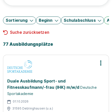
Sortierung
Beginn
Schulabschluss
Au
Suche zurücksetzen
77 Ausbildungsplätze
Duale Ausbildung Sport- und
Fitnesskaufmann/-frau (IHK) m/w/d
Deutsche
Sportakademie
01.10.2026
31595 Deblinghausen (u.a.)