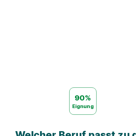
90%
Eignung
Welcher Beruf passt zu d