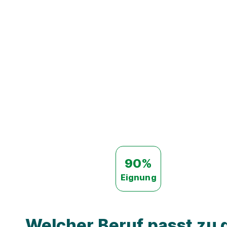
90%
Eignung
Welcher Beruf passt zu d