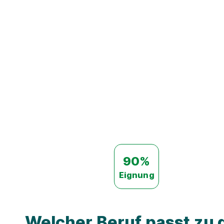
90%
Eignung
Welcher Beruf passt zu d