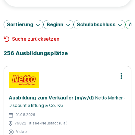
Sortierung
Beginn
Schulabschluss
Au
Suche zurücksetzen
256 Ausbildungsplätze
Ausbildung zum Verkäufer (m/w/d)
Netto Marken-
Discount Stiftung & Co. KG
01.08.2026
79822 Titisee-Neustadt (u.a.)
Video