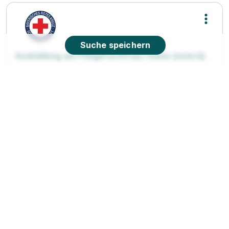
Suche speichern
Ausbildung als Pflegefachfrau/-mann (m/w/d)
Schwesternschaft Nürnberg vom Bayerischen Roten
Kreuz e.V.
01.04.2028
90766 Fürth (u.a.)
1.491 - 1.653 € pro Monat
90%
Eignung