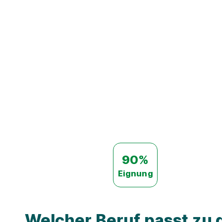
90%
Eignung
Welcher Beruf passt zu d