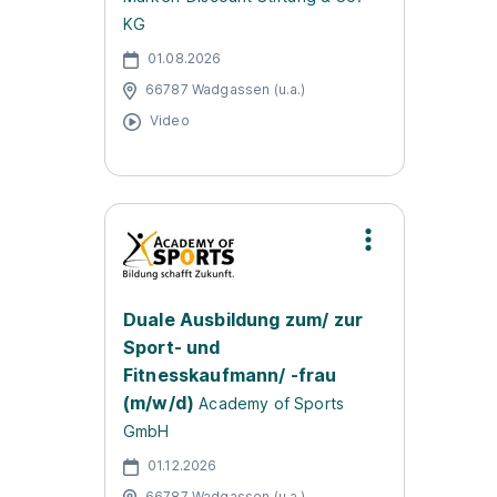
KG
01.08.2026
66787 Wadgassen (u.a.)
Video
Duale Ausbildung zum/ zur
Sport- und
Fitnesskaufmann/ -frau
(m/w/d)
Academy of Sports
GmbH
01.12.2026
66787 Wadgassen (u.a.)