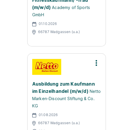
Fitnesskaufmann/ -frau
(m/w/d)
Academy of Sports
GmbH
01.10.2026
66787 Wadgassen (u.a.)
Ausbildung zum Kaufmann
im Einzelhandel (m/w/d)
Netto
Marken-Discount Stiftung & Co.
KG
01.08.2026
66787 Wadgassen (u.a.)