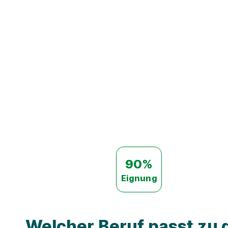
90%
Eignung
Welcher Beruf passt zu d