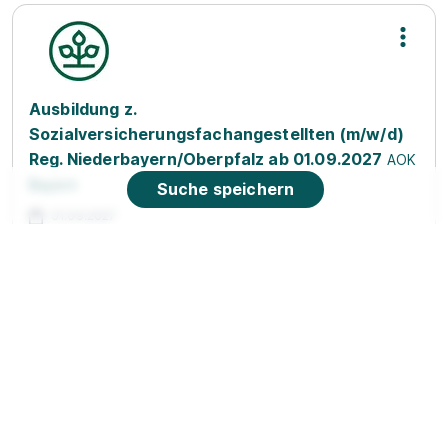
Ausbildung z.
Sozialversicherungsfachangestellten (m/w/d)
Reg. Niederbayern/Oberpfalz ab 01.09.2027
AOK
Bayern
Suche speichern
01.09.2027
94051 Hauzenberg (u.a.)
1.449 - 1.662 € pro Monat
90%
Eignung