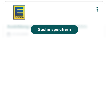
Ausbildung zum Verkäufer (m/w/d)
EDEKA
Suche speichern
01.09.2026
85229 Markt Indersdorf
90%
Eignung
Du bist noch unentschlossen?
Geh auf Nummer sicher mit unserem Berufswahltest.
Eignung checken und passende Stelle finden.