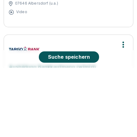
07646 Albersdorf (u.a.)
Video
Suche speichern
Ausbildung Bankkaufmann (w|m|d)
Vollzeit/Teilzeit – Thüringen (01.08.2027)
TARGOBANK
01.08.2027
07545 Gera
Video