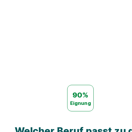
90%
Eignung
Welcher Beruf passt zu d