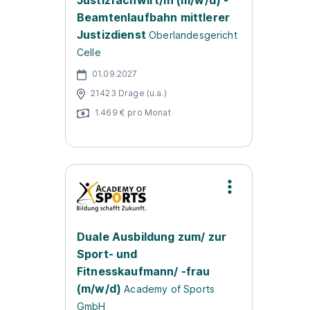
Justizfachwirt/in (m/w/d) -
Beamtenlaufbahn mittlerer
Justizdienst
Oberlandesgericht
Celle
01.09.2027
21423 Drage (u.a.)
1.469 € pro Monat
Duale Ausbildung zum/ zur
Sport- und
Fitnesskaufmann/ -frau
(m/w/d)
Academy of Sports
GmbH