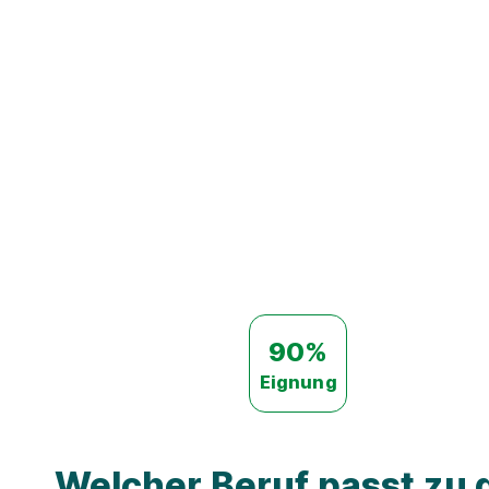
90%
Eignung
Welcher Beruf passt zu d