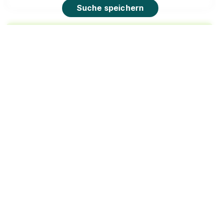
Suche speichern
90%
Eignung
Du bist noch unentschlossen?
Geh auf Nummer sicher mit unserem Berufswahltest.
Eignung checken und passende Stelle finden.
Mehr erfahren
Game Developer (m/w/d) – Option: Bachelor
bib